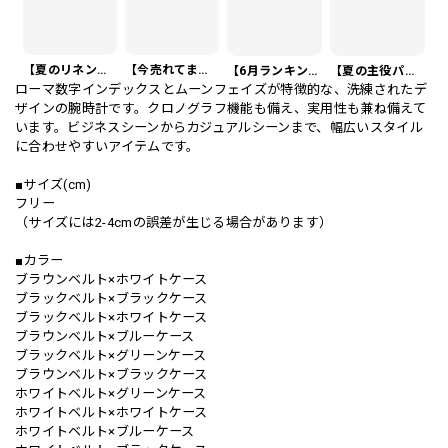
【夏のリネンスーツ】リネンシングルブレストカジュアルスーツ SU0188
【今売れてます】編み込みベルト付き フラット サンダル 3color SH0128
【6月ランキング1位】プレートアクセントポロシャツ KA0826
【夏の主役パンツ】ワッフル カジュアル スリムスラックスパンツ PA0226
ローマ数字インデックスとムーンフェイズが特徴的な、洗練されたデ
ザインの腕時計です。クロノグラフ機能も備え、実用性も兼ね備えて
います。ビジネスシーンからカジュアルシーンまで、幅広いスタイル
に合わせやすいアイテムです。
■サイズ(cm)
フリー
（サイズには2-4cmの誤差が生じる場合があります）
■カラー
ブラウンベルト×ホワイトケース
ブラックベルト×ブラックケース
ブラックベルト×ホワイトケース
ブラウンベルト×ブルーケース
ブラックベルト×グリーンケース
ブラウンベルト×ブラックケース
ホワイトベルト×グリーンケース
ホワイトベルト×ホワイトケース
ホワイトベルト×ブルーケース