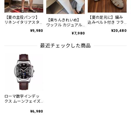
【夏の主役パンツ】
【夏の足元に】編み
【楽ちんきれいめ】
リネンイタリアスタ
込みベルト付き フラ
ワッフル カジュアル
イルショートパンツ
ット サンダル 3color
スリムスラックスパ
¥9,980
¥20,480
3Color PA0121
SH0128
¥7,980
ンツ PA0226
最近チェックした商品
ローマ数字インデッ
クス ムーンフェイズ
三針式 ラウンドケー
ス クロノグラフ レザ
¥6,980
ーバンド腕時計
10color ZA0062