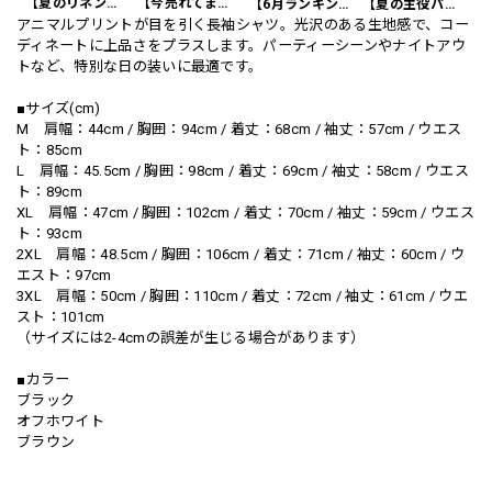
【夏のリネンスーツ】リネンシングルブレストカジュアルスーツ SU0188
【今売れてます】編み込みベルト付き フラット サンダル 3color SH0128
【6月ランキング1位】プレートアクセントポロシャツ KA0826
【夏の主役パンツ】ワッフル カジュアル スリムスラックスパンツ PA0226
アニマルプリントが目を引く長袖シャツ。光沢のある生地感で、コー
ディネートに上品さをプラスします。パーティーシーンやナイトアウ
トなど、特別な日の装いに最適です。
■サイズ(cm)
M 肩幅：44cm / 胸囲：94cm / 着丈：68cm / 袖丈：57cm / ウエス
ト：85cm
L 肩幅：45.5cm / 胸囲：98cm / 着丈：69cm / 袖丈：58cm / ウエス
ト：89cm
XL 肩幅：47cm / 胸囲：102cm / 着丈：70cm / 袖丈：59cm / ウエス
ト：93cm
2XL 肩幅：48.5cm / 胸囲：106cm / 着丈：71cm / 袖丈：60cm / ウ
エスト：97cm
3XL 肩幅：50cm / 胸囲：110cm / 着丈：72cm / 袖丈：61cm / ウエ
スト：101cm
（サイズには2-4cmの誤差が生じる場合があります）
■カラー
ブラック
オフホワイト
ブラウン