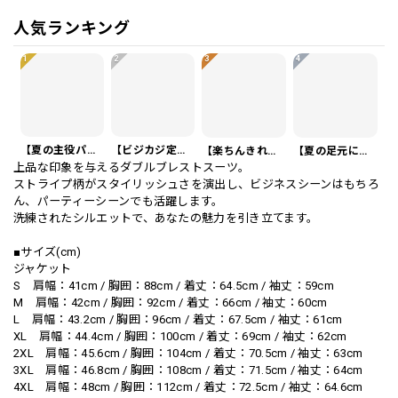
人気ランキング
1
2
3
4
【夏の主役パンツ】リネンイタリアスタイルショートパンツ 3Color PA0121
【ビジカジ定番】ハイエンド スリムフィット ビジネスカジュアル スラックスパンツ PA0228
【楽ちんきれいめ】ワッフル カジュアル スリムスラックスパンツ PA0226
【夏の足元に】編み込みベルト付き フラット サンダル 3color SH0128
上品な印象を与えるダブルブレストスーツ。
ストライプ柄がスタイリッシュさを演出し、ビジネスシーンはもちろ
ん、パーティーシーンでも活躍します。
洗練されたシルエットで、あなたの魅力を引き立てます。
■サイズ(cm)
ジャケット
S 肩幅：41cm / 胸囲：88cm / 着丈：64.5cm / 袖丈：59cm
M 肩幅：42cm / 胸囲：92cm / 着丈：66cm / 袖丈：60cm
L 肩幅：43.2cm / 胸囲：96cm / 着丈：67.5cm / 袖丈：61cm
XL 肩幅：44.4cm / 胸囲：100cm / 着丈：69cm / 袖丈：62cm
2XL 肩幅：45.6cm / 胸囲：104cm / 着丈：70.5cm / 袖丈：63cm
3XL 肩幅：46.8cm / 胸囲：108cm / 着丈：71.5cm / 袖丈：64cm
4XL 肩幅：48cm / 胸囲：112cm / 着丈：72.5cm / 袖丈：64.6cm