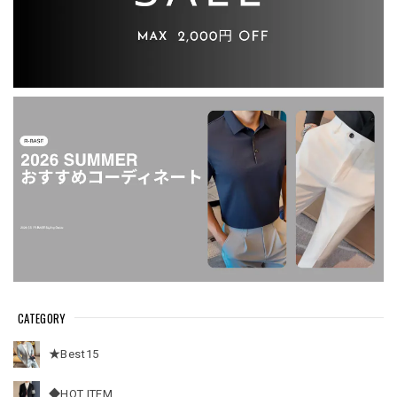
CATEGORY
★Best15
◆HOT ITEM