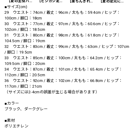
【夏の主役パンツ】リネンイタリアスタイルショートパンツ 3Color PA0121
【ビジカジ定番】ハイエンド スリムフィット ビジネスカジュアル スラックスパンツ PA0228
【楽ちんきれいめ】ワッフル カジュアル スリムスラックスパンツ PA0226
【夏の足元に】編み込みベルト付き フラット サンダル 3color SH0128
■サイズ(cm)
29 ウエスト：74cm / 着丈：96cm / 太もも：59.4cm / ヒップ：
100cm / 脚口：18cm
30 ウエスト：77cm / 着丈：97cm / 太もも：60.6cm / ヒップ：
102cm / 脚口：18.5cm
31 ウエスト：80cm / 着丈：98cm / 太もも：61.8cm / ヒップ：
104.5cm / 脚口：19cm
32 ウエスト：83cm / 着丈：99cm / 太もも：63cm / ヒップ：107cm
/ 脚口：19.5cm
33 ウエスト：85cm / 着丈：100cm / 太もも：64.2cm / ヒップ：
109.5cm / 脚口：20cm
34 ウエスト：87cm / 着丈：101cm / 太もも：65.4cm / ヒップ：
112cm / 脚口：20.5cm
36 ウエスト：92cm / 着丈：102cm / 太もも：66.8cm / ヒップ：
117cm / 脚口：21cm
（サイズには2-4cmの誤差が生じる場合があります）
■カラー
ブラック、ダークグレー
■素材
ポリエチレン