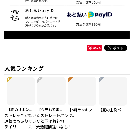
Save
人気ランキング
1
2
3
4
【夏のリネンスーツ】リネンシングルブレストカジュアルスーツ SU0188
【今売れてます】編み込みベルト付き フラット サンダル 3color SH0128
【6月ランキング1位】プレートアクセントポロシャツ KA0826
【夏の主役パンツ】ワッフル カジュアル スリムスラックスパンツ PA0226
ストレッチが効いたストレートパンツ。
通気性もありサラリと下は着心地
デイリーユースに大活躍間違いなし！