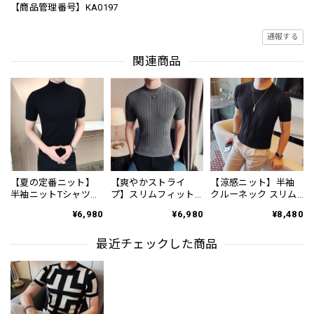
【商品管理番号】KA0197
通報する
関連商品
【夏の定番ニット】
【爽やかストライ
【涼感ニット】半袖
半袖ニットTシャツ
プ】スリムフィット
クルーネック スリム
8color KA0156
ストライプ半袖ニッ
ニット 4color KA1333
¥6,980
¥6,980
¥8,480
ト KA0818
最近チェックした商品