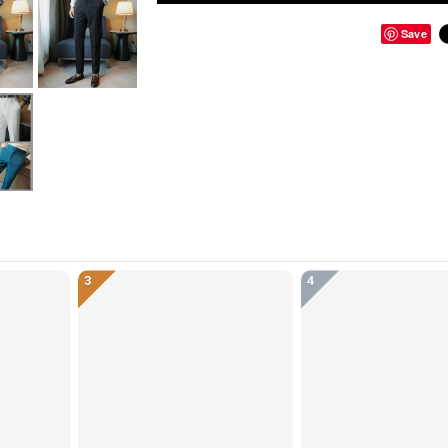
Save
3
4