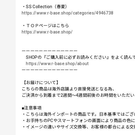
・SS Collection（春夏）
https://www.r-base.shop/categories/4946738
・ＴＯＰページはこちら
https://www.r-base.shop/
ーーーーーーーーーーーーー
SHOPの『ご購入前に必ずお読みください』をよく読ん
https://www.r-base.shop/about
ーーーーーーーーーーーーー
【お届けについて】
こちらの商品は海外店舗より直接発送となる為、
ご決済から到着まで2週間〜4週間前後のお時間をいただ
■注意事項
・こちらは海外インポートの商品です。日本基準ではござ
・お手持ちのPCやスマートフォンの画面により商品の色
・イメージの違いやサイズ交換等、お客様の都合による交