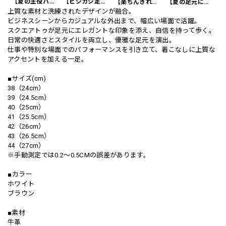
【夏の主役パンツ】リネンイタリアスタイルショートパンツ 3Color PA0121
【ビジカジ定番】ハイエンド スリムフィット ビジネスカジュアル スラックスパンツ PA0228
【楽ちんきれいめ】ワッフル カジュアル スリムスラックスパンツ PA0226
【夏の足元に】編み込みベルト付き フラット サンダル 3color SH0128
上質な素材と洗練されたデザインが融合。
ビジネスシーンからカジュアルな外出まで、幅広い場面で活躍。
スクエアトゥが足元にエレガントな印象を添え、自信を持って歩く。
日常の快適さとスタイルを両立し、優雅な足元を演出。
仕事や特別な場面でのパフォーマンスを引き立て、着こなしに上質な
アクセントを加える一足。
■サイズ(cm)
38（24cm）
39（24.5cm）
40（25cm）
41（25.5cm）
42（26cm）
43（26.5cm）
44（27cm）
※手動測定では0.2〜0.5CMの誤差があります。
■カラー
ホワイト
ブラウン
■素材
牛革