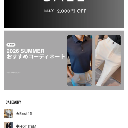
CATEGORY
★Best15
◆HOT ITEM