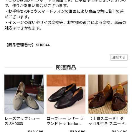
・こちらは海外インポートの商品です。日本基準ではございませんの
で、作りがあまい場合がございます。
・お手持ちのPCやスマートフォンの画面により商品の色に若干の差
がございます。
・イメージの違いやサイズ交換等、お客様の都合による交換、返品の
対応はできかねます。
【商品管理番号】SH0044
通報する
関連商品
レースアップシュー
ローファー レザー ラ
【上質スエード】タ
ズ SH0003
ウンドトゥ 1color
ッセル付き スエード
SH0088
ローファー 2color
¥13,980
¥20,980
¥29,980