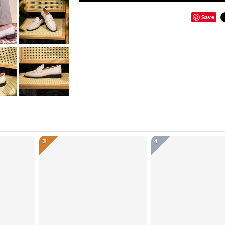
Save
3
4