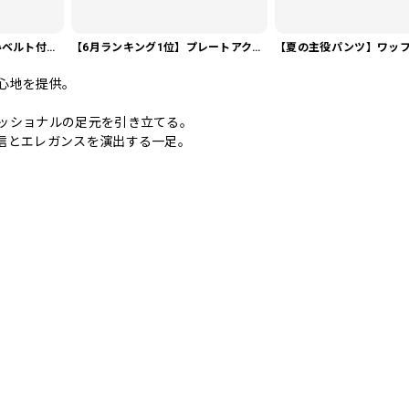
【今売れてます】編み込みベルト付き フラット サンダル 3color SH0128
【6月ランキング1位】プレートアクセントポロシャツ KA0826
心地を提供。
ッショナルの足元を引き立てる。
信とエレガンスを演出する一足。