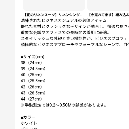
【夏のリネンスーツ】リネンシングルブレストカジュアルスーツ SU0188
洗練されたビジネスカジュアルの必須アイテム。
優れた素材とクラシックなデザインが融合し、快適な履き
重要な会議やオフィスでの長時間の着用に最適。
スタイリッシュな外観と高い機能性が、ビジネスプロフェ
積極的なビジネスアプローチやフォーマルなシーンで、自
■サイズ(cm)
38（24cm）
39（24.5cm）
40（25cm）
41（25.5cm）
42（26cm）
43（26.5cm）
44（27cm）
※手動測定では0.2〜0.5CMの誤差があります。
■カラー
ホワイト