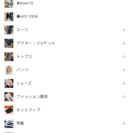
★Best15
◆HOT ITEM
スーツ
アウター・ジャケット
トップス
パンツ
シューズ
ファッション雑貨
セットアップ
特集