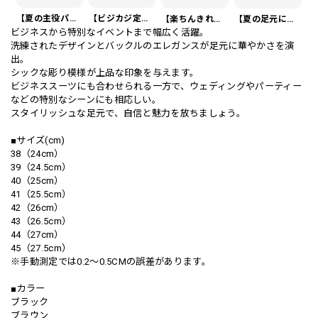
【夏の主役パンツ】リネンイタリアスタイルショートパンツ 3Color PA0121
【ビジカジ定番】ハイエンド スリムフィット ビジネスカジュアル スラックスパンツ PA0228
【楽ちんきれいめ】ワッフル カジュアル スリムスラックスパンツ PA0226
【夏の足元に】編み込みベルト付き フラット サンダル 3color SH0128
ビジネスから特別なイベントまで幅広く活躍。
洗練されたデザインとバックルのエレガンスが足元に華やかさを演
出。
シックな彫り模様が上品な印象を与えます。
ビジネススーツにも合わせられる一方で、ウェディングやパーティー
などの特別なシーンにも相応しい。
スタイリッシュな足元で、自信と魅力を放ちましょう。
■サイズ(cm)
38（24cm）
39（24.5cm）
40（25cm）
41（25.5cm）
42（26cm）
43（26.5cm）
44（27cm）
45（27.5cm）
※手動測定では0.2〜0.5CMの誤差があります。
■カラー
ブラック
ブラウン