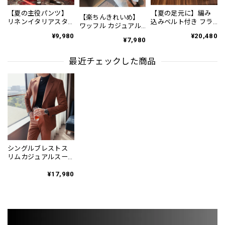
【夏の主役パンツ】
【夏の足元に】編み
【楽ちんきれいめ】
リネンイタリアスタ
込みベルト付き フラ
ワッフル カジュアル
イルショートパンツ
ット サンダル 3color
スリムスラックスパ
¥9,980
¥20,480
3Color PA0121
SH0128
¥7,980
ンツ PA0226
最近チェックした商品
シングルブレストス
リムカジュアルスー
ツ SU0193
¥17,980