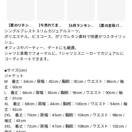
【夏のリネンスーツ】リネンシングルブレストカジュアルスーツ SU0188
【今売れてます】編み込みベルト付き フラット サンダル 3color SH0128
【6月ランキング1位】プレートアクセントポロシャツ KA0826
【夏の主役パンツ】ワッフル カジュアル スリムスラックスパンツ PA0226
シングルブレストスリムカジュアルスーツ。
ポリエステル、ビスコース、ポリウレタン素材で快適かつスタイリッ
シュ。
オフィスやパーティー、デートにも最適。
シャツと革靴でフォーマルに、Tシャツとスニーカーでカジュアルに
コーディネートできます。
■サイズ(cm)
ジャケット
M 着丈：64cm / 肩幅：42cm / 胸囲：92cm / ウエスト：86cm / 袖
丈：60cm
L 着丈：66cm / 肩幅：43cm / 胸囲：96cm / ウエスト：90cm / 袖
丈：61cm
XL 着丈：68cm / 肩幅：44cm / 胸囲：100cm / ウエスト：94cm / 袖
丈：62cm
2XL 着丈：70cm / 肩幅：45cm / 胸囲：104cm / ウエスト：98cm /
袖丈：63cm
3XL 着丈：72cm / 肩幅：47cm / 胸囲：108cm / ウエスト：102cm /
袖丈：64cm