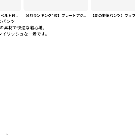
【今売れてます】編み込みベルト付き フラット サンダル 3color SH0128
【6月ランキング1位】プレートアクセントポロシャツ KA0826
スパンツ。
%の素材で快適な着心地。
タイリッシュな一着です。
m
m