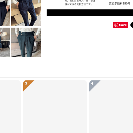
Save
3
4