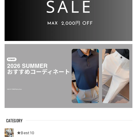
CATEGORY
★Best10