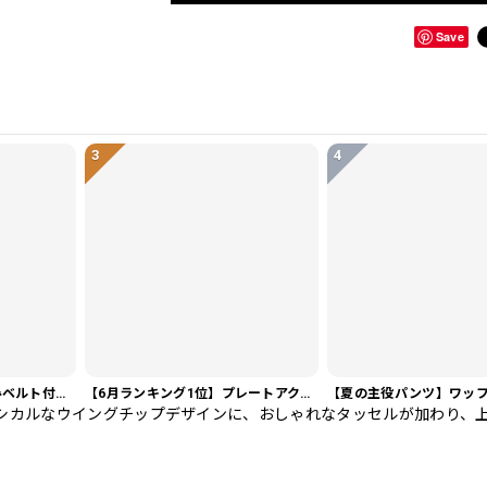
Save
3
4
【今売れてます】編み込みベルト付き フラット サンダル 3color SH0128
【6月ランキング1位】プレートアクセントポロシャツ KA0826
シカルなウイングチップデザインに、おしゃれなタッセルが加わり、