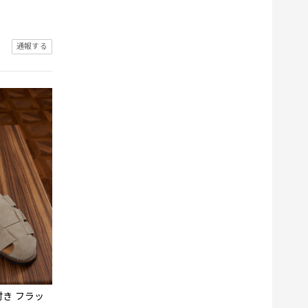
通報する
き フラッ