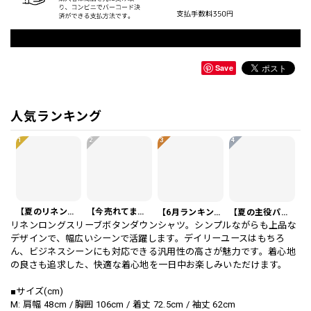
Save
人気ランキング
1
2
3
4
【夏のリネンスーツ】リネンシングルブレストカジュアルスーツ SU0188
【今売れてます】編み込みベルト付き フラット サンダル 3color SH0128
【6月ランキング1位】プレートアクセントポロシャツ KA0826
【夏の主役パンツ】ワッフル カジュアル スリムスラックスパンツ PA0226
リネンロングスリーブボタンダウンシャツ。シンプルながらも上品な
デザインで、幅広いシーンで活躍します。デイリーユースはもちろ
ん、ビジネスシーンにも対応できる汎用性の高さが魅力です。着心地
の良さも追求した、快適な着心地を一日中お楽しみいただけます。
■サイズ(cm)
M: 肩幅 48cm / 胸囲 106cm / 着丈 72.5cm / 袖丈 62cm