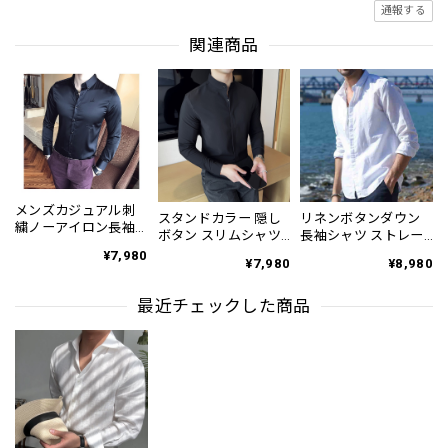
通報する
関連商品
メンズカジュアル刺
スタンドカラー 隠し
リネンボタンダウン
繍ノーアイロン長袖
ボタン スリムシャツ
長袖シャツ ストレー
スリムフィットシャ
KA0939
トシルエット 2color
¥7,980
ツ 3color KA0161
¥7,980
¥8,980
KA1100
最近チェックした商品