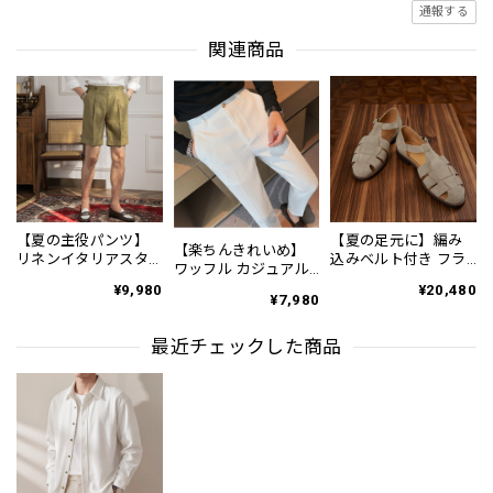
通報する
関連商品
【夏の主役パンツ】
【夏の足元に】編み
【楽ちんきれいめ】
リネンイタリアスタ
込みベルト付き フラ
ワッフル カジュアル
イルショートパンツ
ット サンダル 3color
スリムスラックスパ
¥9,980
¥20,480
3Color PA0121
SH0128
¥7,980
ンツ PA0226
最近チェックした商品