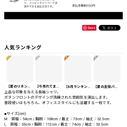
Save
人気ランキング
1
2
3
4
【夏のリネンスーツ】リネンシングルブレストカジュアルスーツ SU0188
【今売れてます】編み込みベルト付き フラット サンダル 3color SH0128
【6月ランキング1位】プレートアクセントポロシャツ KA0826
【夏の主役パンツ】ワッフル カジュアル スリムスラックスパンツ PA0226
上品な印象を与える長袖シャツ。
ボタンフロントのデザインが洗練された雰囲気を演出します。
普段使いはもちろん、オフィススタイルにも活躍する一枚です。
■サイズ(cm)
M 肩幅：54cm / 胸囲：108cm / 着丈：73cm / 袖丈：52.5cm
L 肩幅：55cm / 胸囲：112cm / 着丈：74cm / 袖丈：53.5cm