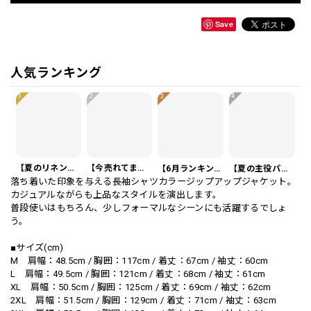
Save
人気ランキング
1
2
3
4
【夏のリネンスーツ】リネンシングルブレストカジュアルスーツ SU0188
【今売れてます】編み込みベルト付き フラット サンダル 3color SH0128
【6月ランキング1位】プレートアクセントポロシャツ KA0826
【夏の主役パンツ】ワッフル カジュアル スリムスラックスパンツ PA0226
落ち着いた印象を与える長袖シャツカラージップアップジャケット。
カジュアルながらも上品なスタイルを演出します。
普段使いはもちろん、少しフォーマルなシーンにも活躍するでしょ
う。
■サイズ(cm)
M 肩幅：48.5cm / 胸囲：117cm / 着丈：67cm / 袖丈：60cm
L 肩幅：49.5cm / 胸囲：121cm / 着丈：68cm / 袖丈：61cm
XL 肩幅：50.5cm / 胸囲：125cm / 着丈：69cm / 袖丈：62cm
2XL 肩幅：51.5cm / 胸囲：129cm / 着丈：71cm / 袖丈：63cm