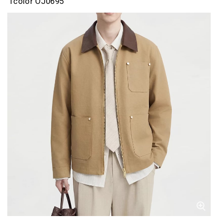
1color OJ0695