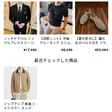
ノッチドラペル シン
【涼感ニット】半袖
【夏の足元に】編み
グルブレストスーツ
クルーネック スリム
込みベルト付き フラ
4color SU0263
ニット 4color KA1333
ット サンダル 3color
¥17,480
¥8,480
¥20,480
SH0128
最近チェックした商品
ジップアップ 長袖 シ
ャツカラー メンズ ジ