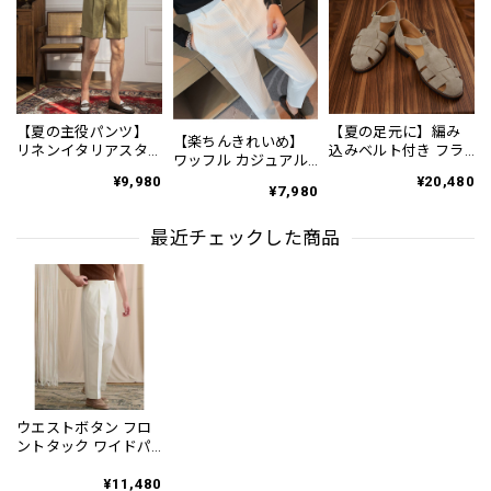
【夏の主役パンツ】
【夏の足元に】編み
【楽ちんきれいめ】
リネンイタリアスタ
込みベルト付き フラ
ワッフル カジュアル
イルショートパンツ
ット サンダル 3color
スリムスラックスパ
¥9,980
¥20,480
3Color PA0121
SH0128
¥7,980
ンツ PA0226
最近チェックした商品
ウエストボタン フロ
ントタック ワイドパ
ンツ 3color PA0426
¥11,480