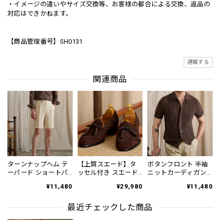
・イメージの違いやサイズ交換等、お客様の都合による交換、返品の
対応はできかねます。
【商品管理番号】SH0131
通報する
関連商品
ターンナップヘム テ
【上質スエード】タ
ボタンフロント 半袖
ーパード ショートパ
ッセル付き スエード
ニットカーディガン
ンツ 3color PA0425
ローファー 2color
2color KA1365
¥11,480
¥29,980
¥11,480
SH0130
最近チェックした商品