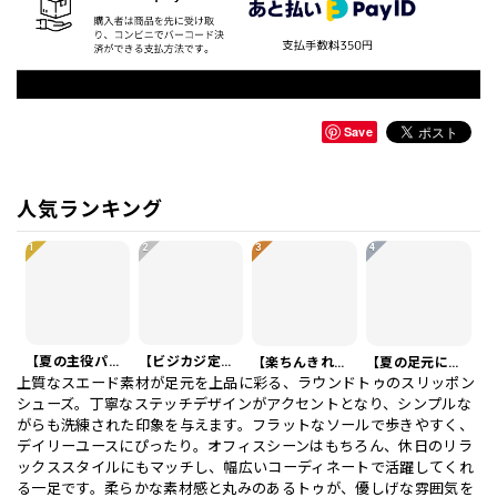
Save
人気ランキング
1
2
3
4
【夏の主役パンツ】リネンイタリアスタイルショートパンツ 3Color PA0121
【ビジカジ定番】ハイエンド スリムフィット ビジネスカジュアル スラックスパンツ PA0228
【楽ちんきれいめ】ワッフル カジュアル スリムスラックスパンツ PA0226
【夏の足元に】編み込みベルト付き フラット サンダル 3color SH0128
上質なスエード素材が足元を上品に彩る、ラウンドトゥのスリッポン
シューズ。丁寧なステッチデザインがアクセントとなり、シンプルな
がらも洗練された印象を与えます。フラットなソールで歩きやすく、
デイリーユースにぴったり。オフィスシーンはもちろん、休日のリラ
ックススタイルにもマッチし、幅広いコーディネートで活躍してくれ
る一足です。柔らかな素材感と丸みのあるトゥが、優しげな雰囲気を