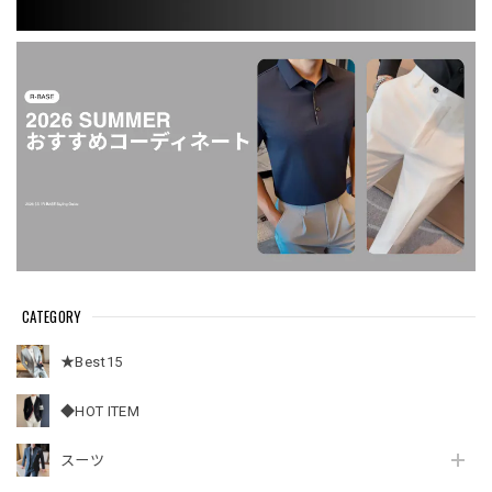
CATEGORY
★Best15
◆HOT ITEM
スーツ