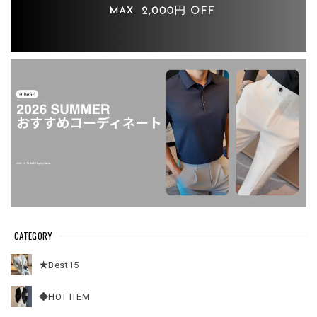
CATEGORY
★Best15
◆HOT ITEM