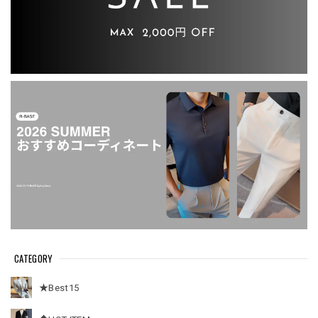
CATEGORY
★Best15