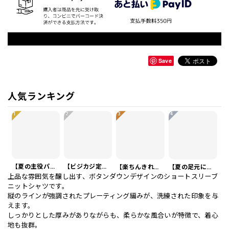
Save
人気ランキング
1
2
3
4
【夏の主役パンツ】リネンイタリアスタイルショートパンツ 3Color PA0121
【ビジカジ定番】ハイエンド スリムフィット ビジネスカジュアル スラックスパンツ PA0228
【楽ちんきれいめ】ワッフル カジュアル スリムスラックスパンツ PA0226
【夏の足元に】編み込みベルト付き フラット サンダル 3color SH0128
上品な雰囲気を醸し出す、ボタンダウンデザインのショートスリーブ
ニットシャツです。
縦のラインが強調されたプレーティング編みが、洗練された印象を与
えます。
しっかりとした厚みがありながらも、柔らかな風合いが特徴で、着心
地も抜群。