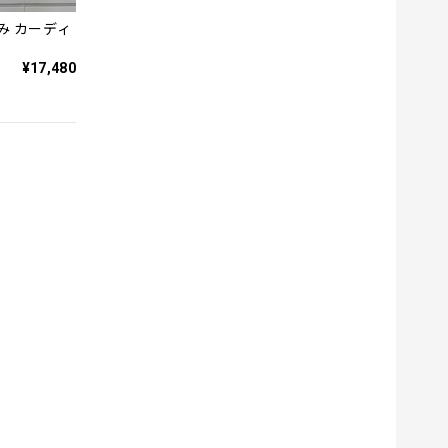
み カーディ
¥17,480