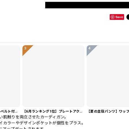
Save
3
4
【今売れてます】編み込みベルト付き フラット サンダル 3color SH0128
【6月ランキング1位】プレートアクセントポロシャツ KA0826
い肌触りを両立させたカーディガン。
イカラーやデザインポケットが個性をプラス。
にアップデートされます。