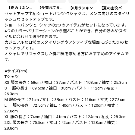
【夏のリネンスーツ】リネンシングルブレストカジュアルスーツ SU0188
【今売れてます】編み込みベルト付き フラット サンダル 3color SH0128
【6月ランキング1位】プレートアクセントポロシャツ KA0826
【夏の主役パンツ】ワッフル カジュアル スリムスラックスパンツ PA0226
セットアップ半袖ショートパンツ+Tシャツは、メンズ向けのスタイリ
ッシュなセットアップです。
ショートパンツとTシャツの2つのアイテムがセットになっています。
4つのカラーバリエーションから選ぶことができ、自分の好みやスタ
イルに合わせて選択できます。
カジュアルな日常のスタイリングやアクティブな場面にぴったりのセ
ットアップです。
オシャレでリラックスした雰囲気を求める方におすすめのアイテムで
す。
■サイズ(cm)
Tシャツ
XS 服の長さ：68cm / 袖口：37cm / バスト：108cm / 袖丈：25.3cm
S 服の長さ：69.5cm / 袖口：38cm / バスト：112cm / 袖丈：
26.3cm
M 服の長さ：71cm / 袖口：39cm / バスト：116cm / 袖丈：27.3cm
L 服の長さ：72.5cm / 袖口：40cm / バスト：120cm / 袖丈：
27.8cm
XL 服の長さ：74cm / 袖口：41cm / バスト：124cm / 袖丈：28.3cm
2XL 服の長さ：75.5cm / 袖口：42cm / バスト：128cm / 袖丈：
28.8cm