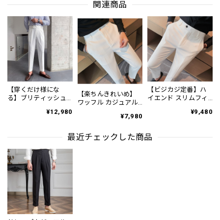
関連商品
【穿くだけ様にな
【ビジカジ定番】ハ
【楽ちんきれいめ】
る】ブリティッシュ
イエンド スリムフィ
ワッフル カジュアル
ドレープパンツ
ット ビジネスカジュ
スリムスラックスパ
¥12,980
¥9,480
8color PA0007
アル スラックスパン
¥7,980
ンツ PA0226
ツ PA0228
最近チェックした商品