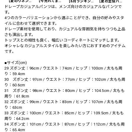
【夏のリネンスーツ】リネンシングルブレストカジュアルスーツ SU0188
【今売れてます】編み込みベルト付き フラット サンダル 3color SH0128
【6月ランキング1位】プレートアクセントポロシャツ KA0826
【夏の主役パンツ】ワッフル カジュアル スリムスラックスパンツ PA0226
ドレープカジュアルパンツは、メンズ向けのカジュアルなパンツで
す。
4つのカラーバリエーションから選ぶことができ、自分の好みやスタ
イルに合わせて選択できます。
ドレープ素材を使用しており、カジュアルな雰囲気を持ちつつも上品
さも演出します。
トップスとの相性も良く、幅広いコーディネートにマッチします。
オシャレなカジュアルスタイルを楽しみたい方におすすめのアイテム
です。
■サイズ(cm)
29 ズボン丈：96cm / ウエスト：74cm / ヒップ：100cm / 太もも周
り：59.4cm
30 ズボン丈：97cm / ウエスト：77cm / ヒップ：102cm / 太もも周
り：60.6cm
31 ズボン丈：98cm / ウエスト：80cm / ヒップ：104.5cm / 太もも
周り：61.8cm
32 ズボン丈：99cm / ウエスト：83cm / ヒップ：107cm / 太もも周
り：63cm
33 ズボン丈：100cm / ウエスト：85cm / ヒップ：109.5cm / 太もも
周り：64.2cm
34 ズボン丈：101cm / ウエスト：87cm / ヒップ：112cm / 太もも周
り：65.4cm