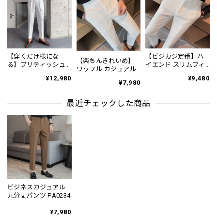
【穿くだけ様にな
【ビジカジ定番】ハ
【楽ちんきれいめ】
る】ブリティッシュ
イエンド スリムフィ
ワッフル カジュアル
ドレープパンツ
ット ビジネスカジュ
スリムスラックスパ
¥12,980
¥9,480
8color PA0007
アル スラックスパン
¥7,980
ンツ PA0226
ツ PA0228
最近チェックした商品
ビジネスカジュアル
九分丈パンツ PA0234
¥7,980